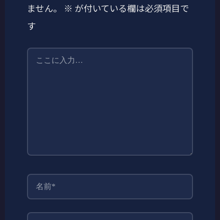
ません。
※
が付いている欄は必須項目で
す
こ
こ
に
入
力…
名
前
*
メ