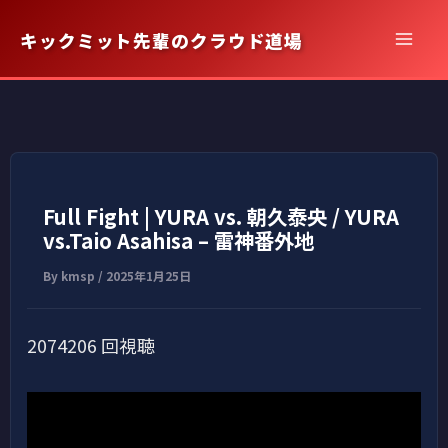
内
キックミット先輩のクラウド道場
容
を
ス
キ
ッ
プ
Full Fight | YURA vs. 朝久泰央 / YURA
vs.Taio Asahisa – 雷神番外地
By
kmsp
/
2025年1月25日
2074206 回視聴