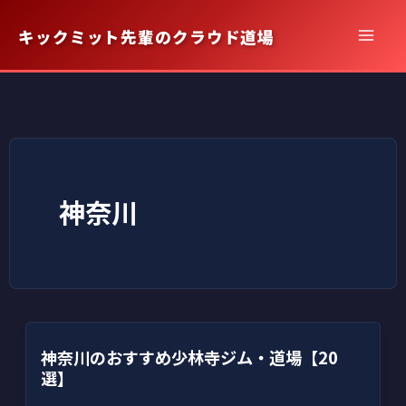
内
キックミット先輩のクラウド道場
容
を
ス
キ
ッ
プ
神奈川
神奈川のおすすめ少林寺ジム・道場【20
選】