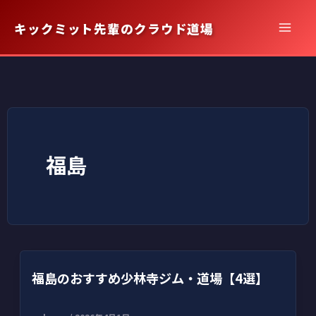
内
キックミット先輩のクラウド道場
容
を
ス
キ
ッ
プ
福島
福島のおすすめ少林寺ジム・道場【4選】