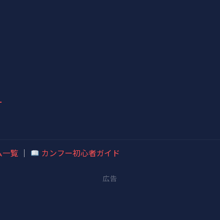
ー
ム一覧
｜
カンフー初心者ガイド
広告