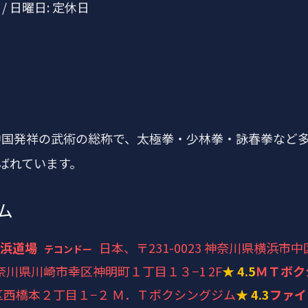
 / 日曜日: 定休日
中国発祥の武術の総称で、太極拳・少林拳・詠春拳など
ばれています。
ム
横浜道場
日本、〒231-0023 神奈川県横浜市
テコンドー
 神奈川県川崎市幸区神明町１丁目１３−1 2F
★ 4.5
ＭＴボク
市緑区西橋本２丁目１−２ Ｍ．Ｔボクシングジム
★ 4.3
ファイ