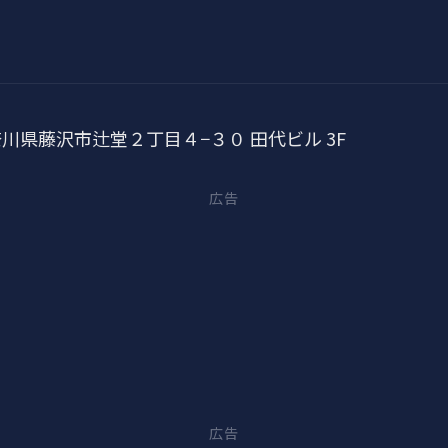
 神奈川県藤沢市辻堂２丁目４−３０ 田代ビル 3F
広告
広告