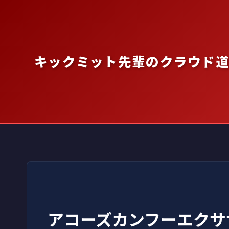
内
容
を
ス
キックミット先輩のクラウド
キ
ッ
プ
アコーズカンフーエクサ