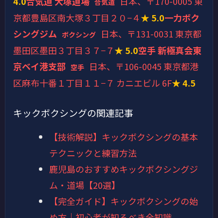
4.0
合気道 大塚道場
日本、〒170-0005 東
合気道
京都豊島区南大塚３丁目２０−４
★ 5.0
一力ボク
シングジム
日本、〒131-0031 東京都
ボクシング
墨田区墨田３丁目３７−７
★ 5.0
空手 新極真会東
京ベイ港支部
日本、〒106-0045 東京都港
空手
区麻布十番１丁目１１−７ カニエビル 6F
★ 4.5
キックボクシングの関連記事
【技術解説】キックボクシングの基本
テクニックと練習方法
鹿児島のおすすめキックボクシングジ
ム・道場【20選】
【完全ガイド】キックボクシングの始
め方｜初心者が知るべき全知識