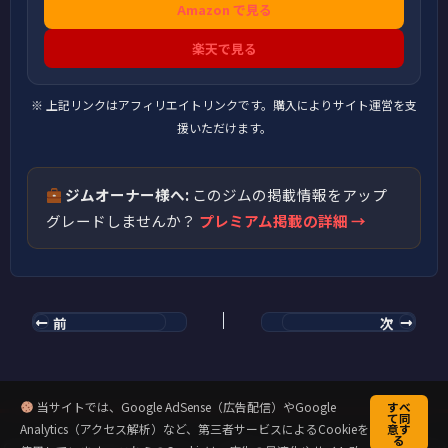
Amazon で見る
楽天で見る
※ 上記リンクはアフィリエイトリンクです。購入によりサイト運営を支
援いただけます。
ジムオーナー様へ:
このジムの掲載情報をアップ
グレードしませんか？
プレミアム掲載の詳細 →
前
次
当サイトでは、Google AdSense（広告配信）やGoogle
すべ
て同
Analytics（アクセス解析）など、第三者サービスによるCookieを
意す
る
Copyright © 2026 キックミット先輩のクラウド道場 | Powered by