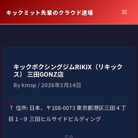
内
キックミット先輩のクラウド道場
容
を
ス
キ
ッ
プ
キックボクシングジムRIKIX（リキック
ス） 三田GONZ店
By
kmsp
/
2026年3月14日
住所: 日本、〒108-0073 東京都港区三田４丁
目１−９ 三田ヒルサイドビルディング
広告