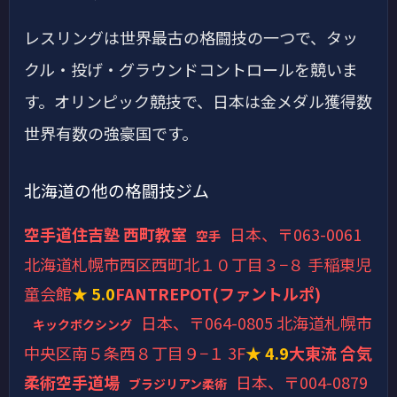
レスリングは世界最古の格闘技の一つで、タッ
クル・投げ・グラウンドコントロールを競いま
す。オリンピック競技で、日本は金メダル獲得数
世界有数の強豪国です。
北海道の他の格闘技ジム
空手道住吉塾 西町教室
日本、〒063-0061
空手
北海道札幌市西区西町北１０丁目３−８ 手稲東児
童会館
★ 5.0
FANTREPOT(ファントルポ)
日本、〒064-0805 北海道札幌市
キックボクシング
中央区南５条西８丁目９−１ 3F
★ 4.9
大東流 合気
柔術空手道場
日本、〒004-0879
ブラジリアン柔術