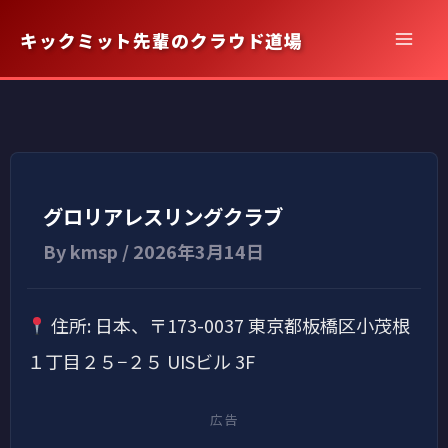
内
キックミット先輩のクラウド道場
容
を
ス
キ
ッ
プ
グロリアレスリングクラブ
By
kmsp
/
2026年3月14日
住所: 日本、〒173-0037 東京都板橋区小茂根
１丁目２５−２５ UISビル 3F
広告