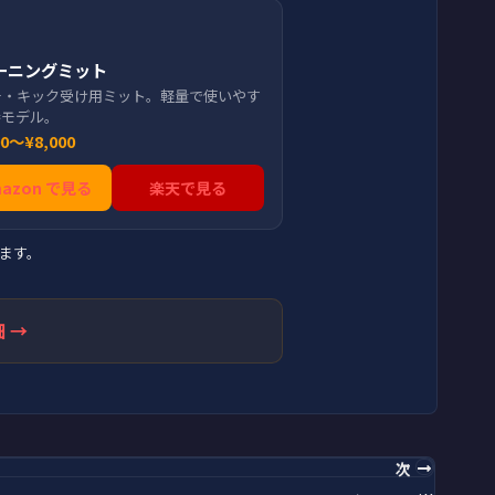
ーニングミット
チ・キック受け用ミット。軽量で使いやす
番モデル。
00〜¥8,000
mazon で見る
楽天で見る
ます。
 →
次