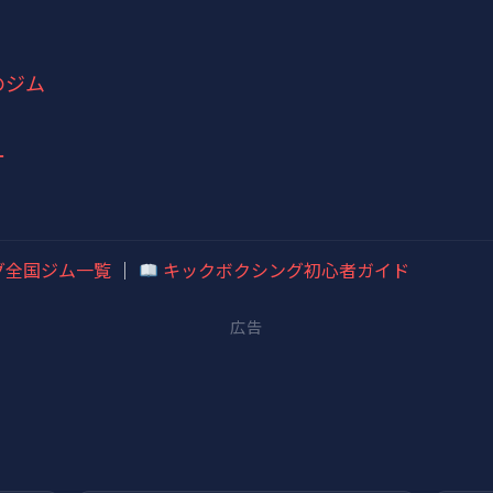
のジム
ー
グ全国ジム一覧
｜
キックボクシング初心者ガイド
広告