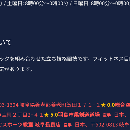
分 / 土曜日: 8時00分～0時00分 / 日曜日: 8時00分～0時0
いて
ックを組み合わせた立ち技格闘技です。フィットネス目
気があります。
03-1304 岐阜県養老郡養老町飯田１７１−１
★ 0.0
総合
見市宝町２丁目2−４１
★ 5.0
羽島市柔剣道道場
日本、
空手
PCスポーツ教室 岐阜長良店
日本、〒502-0813 
空手