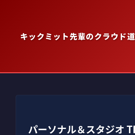
内
容
を
ス
キックミット先輩のクラウド
キ
ッ
プ
パーソナル＆スタジオ TR