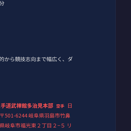
0分
的から競技志向まで幅広く、ダ
空手道武禅館多治見本部
日
空手
〒501-6244 岐阜県羽島市竹鼻
岐阜県岐阜市福光東２丁目２−５ リ