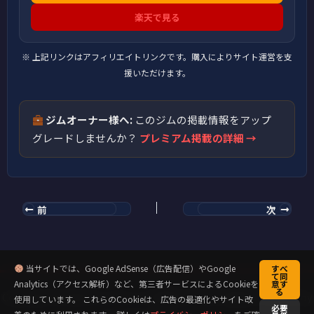
楽天で見る
※ 上記リンクはアフィリエイトリンクです。購入によりサイト運営を支
援いただけます。
ジムオーナー様へ:
このジムの掲載情報をアップ
グレードしませんか？
プレミアム掲載の詳細 →
前
次
当サイトでは、Google AdSense（広告配信）やGoogle
すべ
て同
Analytics（アクセス解析）など、第三者サービスによるCookieを
意す
る
Copyright © 2026 キックミット先輩のクラウド道場 | Powered by
使用しています。 これらのCookieは、広告の最適化やサイト改
必要