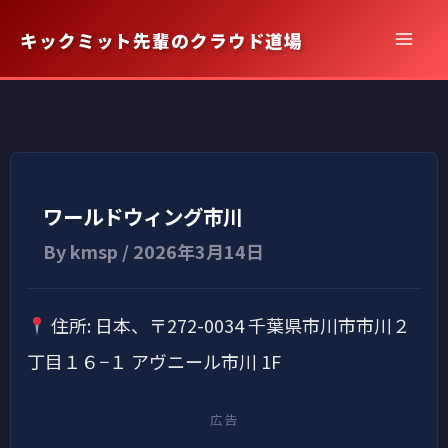
内
キックミット先輩のクラウド道場
容
を
ス
キ
ッ
プ
ワールドウィング市川
By
kmsp
/
2026年3月14日
住所: 日本、〒272-0034 千葉県市川市市川２
丁目１６−１ アヴニール市川 1F
広告