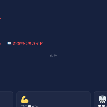
ー
覧
｜
柔道初心者ガイド
広告
プロテイン
道着