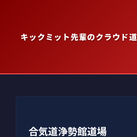
内
容
を
ス
キックミット先輩のクラウド
キ
ッ
プ
合気道浄勢館道場