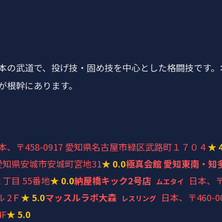
本の武道で、投げ技・固め技を中心とした格闘技です。
が根幹にあります。
本、〒458-0917 愛知県名古屋市緑区武路町１７０４
★ 
6 愛知県安城市安城町宮地31
★ 0.0
極真会館 愛知東南・知
２丁目 55番地
★ 0.0
納屋橋キック2号店
日本、〒
ムエタイ
 2Ｆ
★ 5.0
マッスルラボ大森
日本、〒460-
レスリング
F
★ 5.0