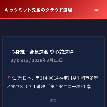
内
キックミット先輩のクラウド道場
容
を
ス
キ
ッ
プ
心身統一合氣道会 登心館道場
By
kmsp
/
2026年3月15日
住所: 日本、〒214-0014 神奈川県川崎市多摩
区登戸３０３１番地 「第１登戸コーポ/１階」
広告