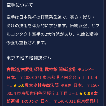
空手について
空手は日本発祥の打撃系武道で、突き・蹴り・
受けの技術を体系的に学びます。伝統派空手とフ
ルコンタクト空手の2大流派があり、礼節と精神
修養も重視されます。
東京の他の格闘技ジム
古武道/古武術/忍術 武神館 開成道場
テコンドー
日本、〒108-0071 東京都港区白金台５丁目１９
−１
★ 5.0
農大少林寺拳法部
日本、〒156-
少林寺
0054 東京都世田谷区桜丘１丁目１−１
★ 0.0
K太
郎道場
日本、〒140-0011 東京都品川
レスリング