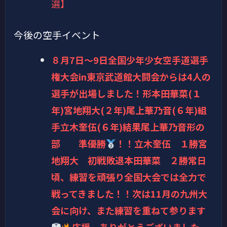
選】
今後の空手イベント
８月7日～9日全国少年少女空手道選手
権大会in東京武道館大闘会からは4人の
選手が出場しました！形本田華菜(１
年)宮地翔大(２年)尾上華乃音(６年)組
手立木奎伍(６年)結果尾上華乃音形の
部 準優勝
！！立木奎伍 １勝宮
地翔大 初戦敗退本田華菜 ２勝常日
頃、練習を頑張り全国大会では全力で
戦ってきました！！次は11月の九州大
会に向け、また練習を重ねて参ります