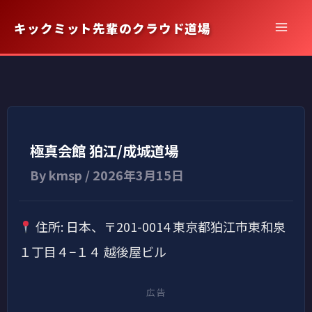
内
キックミット先輩のクラウド道場
容
を
ス
キ
ッ
プ
極真会館 狛江/成城道場
By
kmsp
/
2026年3月15日
住所: 日本、〒201-0014 東京都狛江市東和泉
１丁目４−１４ 越後屋ビル
広告