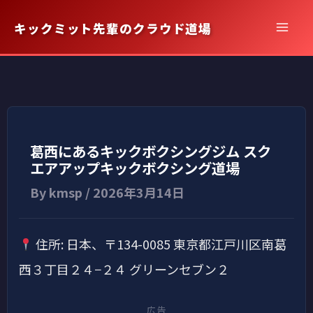
内
キックミット先輩のクラウド道場
容
を
ス
キ
ッ
プ
葛西にあるキックボクシングジム スク
エアアップキックボクシング道場
By
kmsp
/
2026年3月14日
住所: 日本、〒134-0085 東京都江戸川区南葛
西３丁目２４−２４ グリーンセブン２
広告