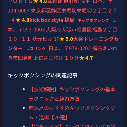
ＰＯＲＴＳ
★ 4.8
武将會 直心塾
日本、〒
空手
124-0004 東京都葛飾区東堀切東堀切２丁目２７
−４
★ 4.8
kick box style 福島
日
キックボクシング
本、〒553-0003 大阪府大阪市福島区福島２丁目
１０−１１ 秋元ビル 1F
★ 5.0
大谷トレーニングセ
ンター
日本、〒979-0202 福島県いわ
レスリング
き市四倉町上仁井田横川１０９
★ 4.7
キックボクシングの関連記事
【技術解説】キックボクシングの基本
テクニックと練習方法
鹿児島のおすすめキックボクシングジ
ム・道場【20選】
【完全ガイド】キックボクシングの始