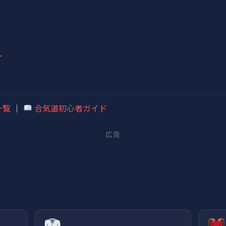
ー
一覧
｜
合気道初心者ガイド
広告