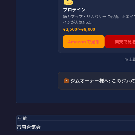
プロテイン
筋力アップ・リカバリーに必須。ホエイ
インが人気No.1。
¥2,500〜¥8,000
Amazon で見る
楽天で見
※ 
ジムオーナー様へ:
このジムの
前
市原合気会