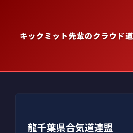
内
容
を
ス
キックミット先輩のクラウド
キ
ッ
プ
龍千葉県合気道連盟