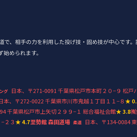
道で、相手の力を利用した投げ技・固め技が中心です。
ず始められます。
日本、〒271-0091 千葉県松戸市本町２０−９ 松戸
ング
日本、〒272-0022 千葉県市川市鬼越１丁目１１−８
★ 0
0094 千葉県松戸市上矢切２９９−１ 総合福祉会館
★ 3.8
㈲
３−２３
★ 4.7
至勢館 森田道場
日本、〒134-008
柔道