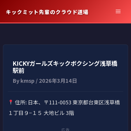
内
キックミット先輩のクラウド道場
容
を
ス
キ
ッ
プ
KICKYガールズキックボクシング浅草橋
駅前
By
kmsp
/
2026年3月14日
住所: 日本、〒111-0053 東京都台東区浅草橋
１丁目９−１５ 大地ビル 3階
広告