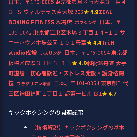
日本、〒170-0005 東京都豊島区南大塚３丁目４
３−５ ウィルテラス南大塚 202
★ 4.9
ZEAL
BOXING FITNESS 木場店
日本、〒
ボクシング
135-0042 東京都江東区木場３丁目１４−１１ サ
ニーハウス木場公園 １０１号室
★ 4.4
Tri.H
studio成増
日本、〒175-0094 東京都
レスリング
板橋区成増３丁目６−１５
★ 4.9
和術慧舟會 大手
町道場｜初心者歓迎・ストレス発散・護身格闘
技
日本、〒101-0054 東京都千代
ブラジリアン柔術
田区神田錦町１丁目１ 都第一ビル Ｂ1
★ 4.7
キックボクシングの関連記事
【技術解説】キックボクシングの基本