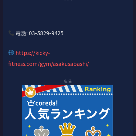
電話: 03-5829-9425
https://kicky-
fitness.com/gym/asakusabashi/
広告