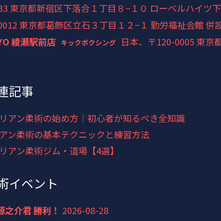
0033 東京都新宿区下落合１丁目８−１０ ローベルハイツ下
-0012 東京都葛飾区立石３丁目１２−１ 勤労福祉会館 併
YO 綾瀬駅前店
日本、〒120-0005 
キックボクシング
連記事
リアン柔術の始め方｜初心者が知るべき全知識
アン柔術の基本テクニックと練習方法
リアン柔術ジム・道場【4選】
術イベント
井源之介君 勝利！
2026-08-28