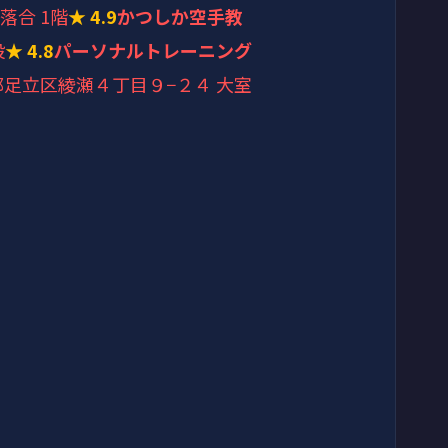
落合 1階
★ 4.9
かつしか空手教
設
★ 4.8
パーソナルトレーニング
東京都足立区綾瀬４丁目９−２４ 大室