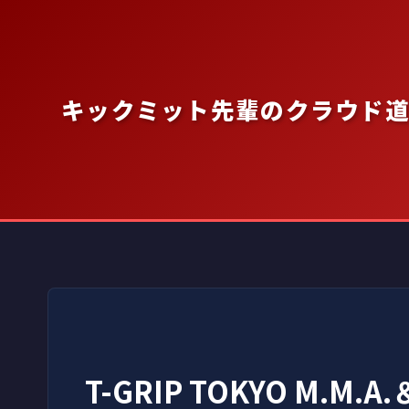
内
容
を
ス
キックミット先輩のクラウド
キ
ッ
プ
T-GRIP TOKYO M.M.A.