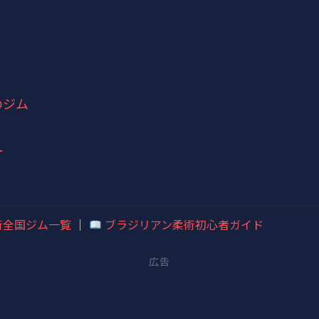
のジム
ー
術全国ジム一覧
｜
ブラジリアン柔術初心者ガイド
広告