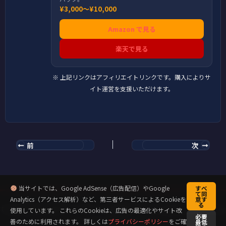
¥3,000〜¥10,000
Amazon で見る
楽天で見る
※ 上記リンクはアフィリエイトリンクです。購入によりサ
イト運営を支援いただけます。
前
次
当サイトでは、Google AdSense（広告配信）やGoogle
すべ
て同
Analytics（アクセス解析）など、第三者サービスによるCookieを
意す
る
Copyright © 2026 キックミット先輩のクラウド道場 | Powered by
使用しています。 これらのCookieは、広告の最適化やサイト改
必要
善のために利用されます。 詳しくは
プライバシーポリシー
をご確
最低
Astra WordPress テーマ