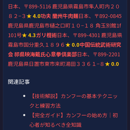
日本、〒899-5116 鹿児島県霧島市隼人町内２０
８２−３
★ 4.0
功夫 蘭州牛肉麺
日本、〒892-0845
鹿児島県鹿児島市樋之口町１０−１８ 角玉別館1f
101号
★ 4.3
ガリ棍術
日本、〒899-4301 鹿児島県
霧島市国分重久１８９６
★ 0.0
中国伝統武術研究
会 祁県映海戴氏心意拳倶楽部
日本、〒899-2201
鹿児島県日置市東市来町湯田３３６１−８
★ 0.0
関連記事
【技術解説】カンフーの基本テクニッ
クと練習方法
【完全ガイド】カンフーの始め方｜初
心者が知るべき全知識