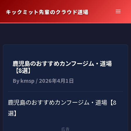
内
キックミット先輩のクラウド道場
容
を
ス
キ
ッ
プ
鹿児島のおすすめカンフージム・道場
【8選】
By
kmsp
/
2026年4月1日
鹿児島のおすすめカンフージム・道場【8
選】
広告