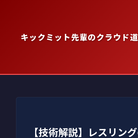
内
容
を
ス
キックミット先輩のクラウド
キ
ッ
プ
【技術解説】レスリング