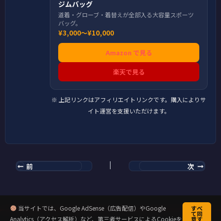
ジムバッグ
道着・グローブ・着替えが全部入る大容量スポーツ
バッグ。
¥3,000〜¥10,000
Amazon で見る
楽天で見る
※ 上記リンクはアフィリエイトリンクです。購入によりサ
イト運営を支援いただけます。
前
次
当サイトでは、Google AdSense（広告配信）やGoogle
すべ
て同
Analytics（アクセス解析）など、第三者サービスによるCookieを
意す