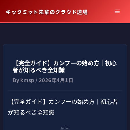
内
キックミット先輩のクラウド道場
容
を
ス
キ
ッ
プ
【完全ガイド】カンフーの始め方｜初心
者が知るべき全知識
By
kmsp
/
2026年4月1日
【完全ガイド】カンフーの始め方｜初心者
が知るべき全知識
広告