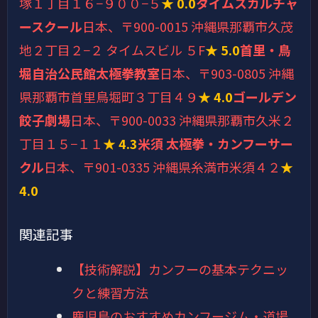
塚１丁目１６−９００−５
★ 0.0
タイムスカルチャ
ースクール
日本、〒900-0015 沖縄県那覇市久茂
地２丁目２−２ タイムスビル ５F
★ 5.0
首里・鳥
堀自治公民館太極拳教室
日本、〒903-0805 沖縄
県那覇市首里鳥堀町３丁目４９
★ 4.0
ゴールデン
餃子劇場
日本、〒900-0033 沖縄県那覇市久米２
丁目１５−１１
★ 4.3
米須 太極拳・カンフーサー
クル
日本、〒901-0335 沖縄県糸満市米須４２
★
4.0
関連記事
【技術解説】カンフーの基本テクニッ
クと練習方法
鹿児島のおすすめカンフージム・道場