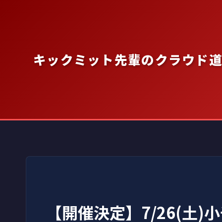
内
容
を
ス
キックミット先輩のクラウド
キ
ッ
プ
【開催決定】7/26(土