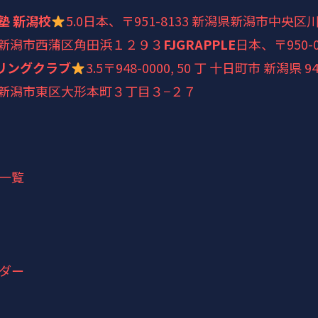
塾 新潟校
5.0
日本、〒951-8133 新潟県新潟市中央
新潟県新潟市西蒲区角田浜１２９３
FJGRAPPLE
日本、〒950
リングクラブ
3.5
〒948-0000, 50 丁 十日町市 新潟県 94
新潟県新潟市東区大形本町３丁目３−２７
一覧
ダー