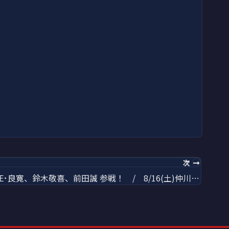
次
ビッグ･THE･良寛、鈴木敬喜、前田誠 参戦！ / 8/16(土)仲川翔大デビュー10周年記念新潟凱旋興行【SKY IS THE LIMIT】