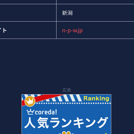
新潟
イト
n-p-w.jp
広告