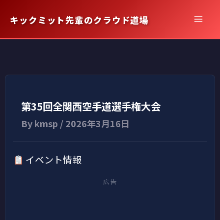
内
キックミット先輩のクラウド道場
容
を
ス
キ
ッ
プ
第35回全関西空手道選手権大会
By
kmsp
/
2026年3月16日
イベント情報
広告