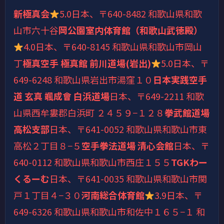
新極真会
5.0
日本、〒640-8482 和歌山県和歌
山市六十谷
岡公園室内体育館（和歌山武徳殿）
4.0
日本、〒640-8145 和歌山県和歌山市岡山
丁
極真空手 極真館 前川道場(岩出)
5.0
日本、〒
649-6248 和歌山県岩出市湯窪１０
日本実践空手
道 玄真 颯成會 白浜道場
日本、〒649-2211 和歌
山県西牟婁郡白浜町 ２４５９−１２８
拳武館道場
高松支部
日本、〒641-0052 和歌山県和歌山市東
高松２丁目８−５
空手拳法道場 清心会館
日本、〒
640-0112 和歌山県和歌山市西庄１５５
TGKわー
くるーむ
日本、〒641-0035 和歌山県和歌山市関
戸１丁目４−３０
河南総合体育館
3.9
日本、〒
649-6326 和歌山県和歌山市和佐中１６５−１ 和