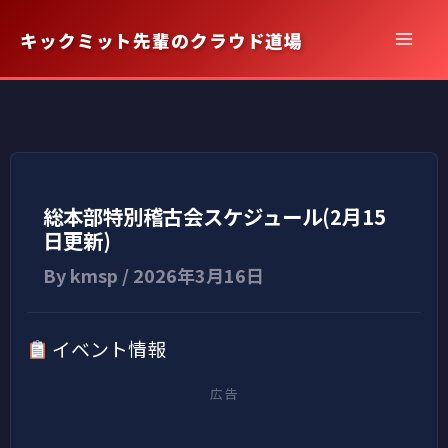
内
キックミット先輩のクラウド道場
容
を
ス
キ
ッ
プ
総本部特別稽古会スケジュール(2月15
日更新)
By
kmsp
/
2026年3月16日
イベント情報
広告