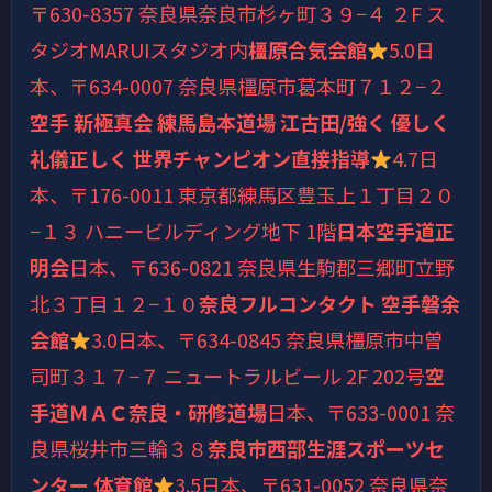
〒630-8357 奈良県奈良市杉ヶ町３９−４ ２F ス
タジオMARUIスタジオ内
橿原合気会館
5.0
日
本、〒634-0007 奈良県橿原市葛本町７１２−２
空手 新極真会 練馬島本道場 江古田/強く 優しく
礼儀正しく 世界チャンピオン直接指導
4.7
日
本、〒176-0011 東京都練馬区豊玉上１丁目２０
−１３ ハニービルディング地下 1階
日本空手道正
明会
日本、〒636-0821 奈良県生駒郡三郷町立野
北３丁目１２−１０
奈良フルコンタクト 空手磐余
会館
3.0
日本、〒634-0845 奈良県橿原市中曽
司町３１７−７ ニュートラルビール 2F 202号
空
手道ＭＡＣ奈良・研修道場
日本、〒633-0001 奈
良県桜井市三輪３８
奈良市西部生涯スポーツセ
ンター 体育館
3.5
日本、〒631-0052 奈良県奈