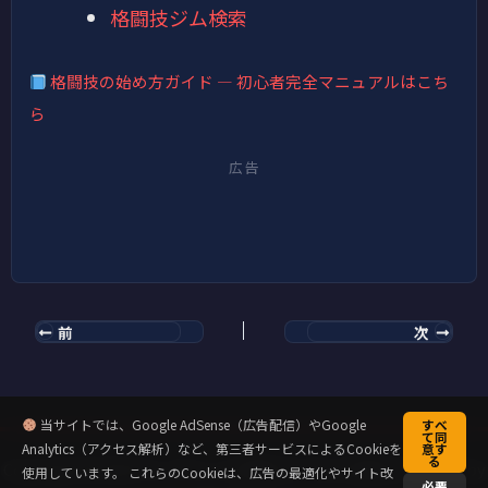
格闘技ジム検索
格闘技の始め方ガイド — 初心者完全マニュアルはこち
ら
広告
前
次
当サイトでは、Google AdSense（広告配信）やGoogle
すべ
て同
Analytics（アクセス解析）など、第三者サービスによるCookieを
意す
る
Copyright © 2026 キックミット先輩のクラウド道場 | Powered by
使用しています。 これらのCookieは、広告の最適化やサイト改
必要