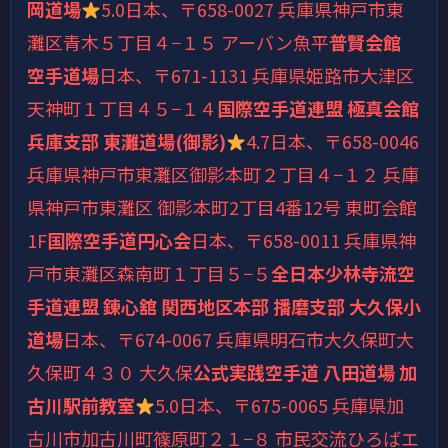
岡道場
5.0
日本、〒658-0027 兵庫県神戸市東
灘区青木５丁目４−１５ アーバン魚平
普賢会館
空手道場
日本、〒671-1131 兵庫県姫路市大津区
天神町１丁目４５−１４
国際空手道連盟 極真会館
兵庫支部 東灘道場(御影)
4.7
日本、〒658-0046
兵庫県神戸市東灘区御影本町２丁目４−１２ 兵庫
県神戸市東灘区 御影本町2丁目4番12号 東町会館
1F
国際空手道円心会
日本、〒658-0011 兵庫県神
戸市東灘区森南町１丁目５−５
全日本少林寺流空
手道連盟 錬心舘 関西地区本部 播磨支部 大久保小
道場
日本、〒674-0067 兵庫県明石市大久保町大
久保町４３０ 大久保
公式実践空手道 八田道場 加
古川駅前教室
5.0
日本、〒675-0065 兵庫県加
古川市加古川町篠原町２１−８ 市民交流ひろばエ