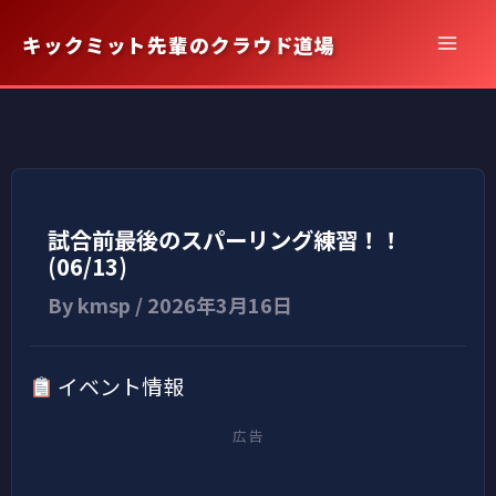
内
キックミット先輩のクラウド道場
容
を
ス
キ
ッ
プ
試合前最後のスパーリング練習！！
(06/13)
By
kmsp
/
2026年3月16日
イベント情報
広告