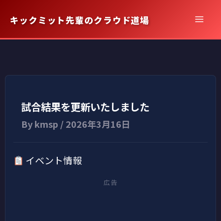
内
キックミット先輩のクラウド道場
容
を
ス
キ
ッ
プ
試合結果を更新いたしました
By
kmsp
/
2026年3月16日
イベント情報
広告