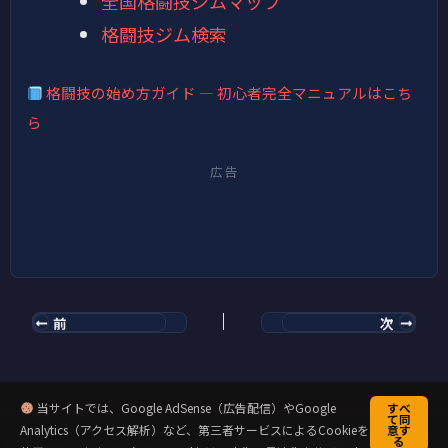
全国格闘技ジムマップ
格闘技ジム検索
格闘技の始め方ガイド — 初心者完全マニュアルはこち
ら
広告
前
次
当サイトでは、Google AdSense（広告配信）やGoogle
すべ
て同
Analytics（アクセス解析）など、第三者サービスによるCookieを
意す
る