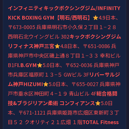
インフィニティキックボクシングジム/INFINITY
KICK BOXING GYM【明石/西明石】
4.9
日本、
〒673-0005 兵庫県明石市小久保２丁目１−２８
西明石北ウイングビル 302
キックボクシングジム
リフィナス神戸三宮
4.8
日本、〒651-0086 兵
庫県神戸市中央区磯上通８丁目１−３３ 幸和ビル
B1F
I.B.GYM
5.0
日本、〒652-0036 兵庫県神戸
市兵庫区福原町１３−５ GWビル 3F
リバーサルジ
ム神戸HIZUMI
5.0
日本、〒655-0027 兵庫県神
戸市垂水区神田町４−１９ 青山ビル 4F
総合格闘
技&ブラジリアン柔術 コンフィアンス
5.0
日
本、〒671-1121 兵庫県姫路市広畑区東新町３丁
目５２ クオリティ２１広畑 １階
TOTAL Fitness