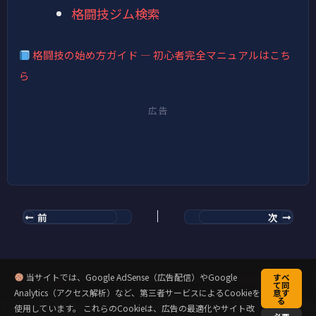
格闘技ジム検索
格闘技の始め方ガイド — 初心者完全マニュアルはこち
ら
広告
前
次
当サイトでは、Google AdSense（広告配信）やGoogle
すべ
て同
Analytics（アクセス解析）など、第三者サービスによるCookieを
意す
る
Copyright © 2026 キックミット先輩のクラウド道場 | Powered by
使用しています。 これらのCookieは、広告の最適化やサイト改