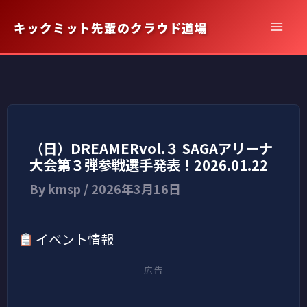
内
キックミット先輩のクラウド道場
容
を
ス
キ
ッ
プ
（日）DREAMERvol.３ SAGAアリーナ
大会第３弾参戦選手発表！2026.01.22
By
kmsp
/
2026年3月16日
イベント情報
広告