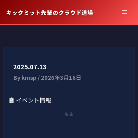
内
キックミット先輩のクラウド道場
容
を
ス
キ
ッ
プ
2025.07.13
By
kmsp
/
2026年3月16日
イベント情報
広告