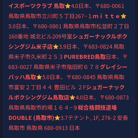
イスポーツクラブ 鳥取
4.0
日本、〒680-0061
鳥取県鳥取市立川町５丁目267−１
ｍｉｔｔｅ
5.0
日本、〒680-0801 鳥取県鳥取市松並町２丁目
160番地 城北ビル209号室
シュガーナックルボク
シングジム米子店
3.9
日本、〒683-0824 鳥取
県米子市久米町２５３
PUREBRED鳥取
日本、〒
683-0027 鳥取県米子市陰田町６７８
グレイシー
バッハ鳥取
5.0
日本、〒680-0845 鳥取県鳥取
市富安２丁目４４ 豊田ビル ２F
シュガーナック
ルボクシングジム鳥取店
4.0
日本、〒680-0873
鳥取県鳥取市的場１６４−９
総合格闘技道場
DOUBLE (鳥取市)
3.7
テナント, 1F, 276-2 安長
鳥取市 鳥取県 680-0913 日本