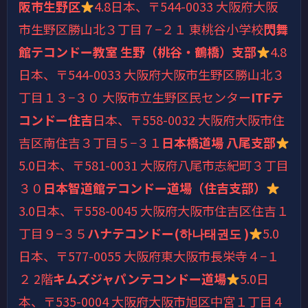
阪市生野区
4.8
日本、〒544-0033 大阪府大阪
市生野区勝山北３丁目７−２１ 東桃谷小学校
閃舞
館テコンドー教室 生野（桃谷・鶴橋）支部
4.8
日本、〒544-0033 大阪府大阪市生野区勝山北３
丁目１３−３０ 大阪市立生野区民センター
ITFテ
コンドー住吉
日本、〒558-0032 大阪府大阪市住
吉区南住吉３丁目５−３１
日本橋道場 八尾支部
5.0
日本、〒581-0031 大阪府八尾市志紀町３丁目
３０
日本智道館テコンドー道場（住吉支部）
3.0
日本、〒558-0045 大阪府大阪市住吉区住吉１
丁目９−３５
ハナテコンドー(하나태권도 )
5.0
日本、〒577-0055 大阪府東大阪市長栄寺４−１
２ 2階
キムズジャパンテコンドー道場
5.0
日
本、〒535-0004 大阪府大阪市旭区中宮１丁目４