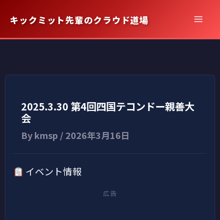
内
キックミット先輩のクラウド道場
容
を
ス
キ
ッ
プ
2025.3.30 第4回四国テコンドー親善大
会
By
kmsp
/
2026年3月16日
イベント情報
広告