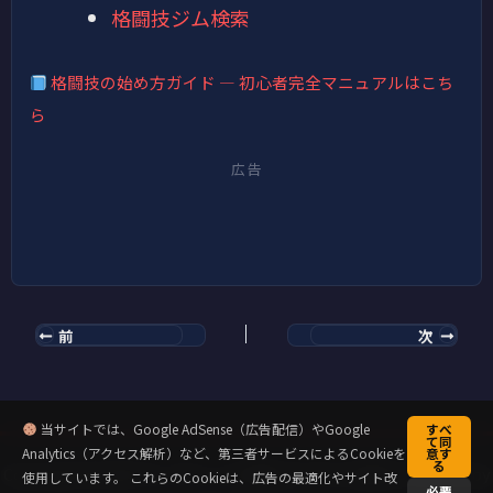
格闘技ジム検索
格闘技の始め方ガイド — 初心者完全マニュアルはこち
ら
広告
前
次
当サイトでは、Google AdSense（広告配信）やGoogle
すべ
て同
Analytics（アクセス解析）など、第三者サービスによるCookieを
意す
る
Copyright © 2026 キックミット先輩のクラウド道場 | Powered by
使用しています。 これらのCookieは、広告の最適化やサイト改
必要