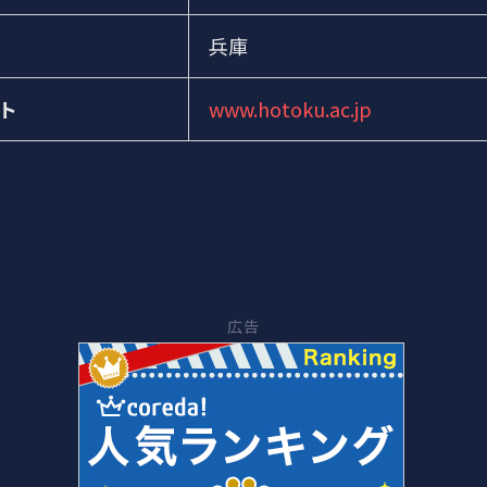
兵庫
ト
www.hotoku.ac.jp
広告