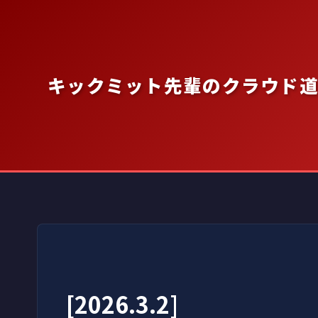
内
容
を
ス
キックミット先輩のクラウド
キ
ッ
プ
[2026.3.2]