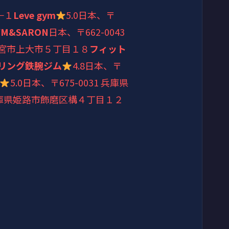
−１
Leve gym
5.0
日本、〒
M&SARON
日本、〒662-0043
県西宮市上大市５丁目１８
フィット
リング鉄腕ジム
4.8
日本、〒
5.0
日本、〒675-0031 兵庫県
 兵庫県姫路市飾磨区構４丁目１２