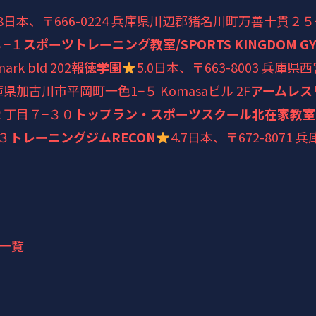
8
日本、〒666-0224 兵庫県川辺郡猪名川町万善十貫２５
８−１
スポーツトレーニング教室/SPORTS KINGDOM GY
 bld 202
報徳学園
5.0
日本、〒663-8003 兵庫
兵庫県加古川市平岡町一色1−５ Komasaビル 2F
アームレス
町２丁目７−３０
トップラン・スポーツスクール北在家教室
３
トレーニングジムRECON
4.7
日本、〒672-8071
一覧