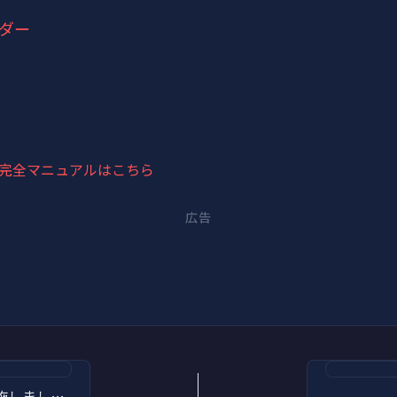
ダー
者完全マニュアルはこちら
広告
、グラウンドにて中1・中2合同のドッヂビー大会を実施しました。中1が7チーム、中2が7チームの計14チームが白熱した試合を繰り広げてくれました。生徒全員、とても楽しそうにプレーしていました。中1代表チームと…