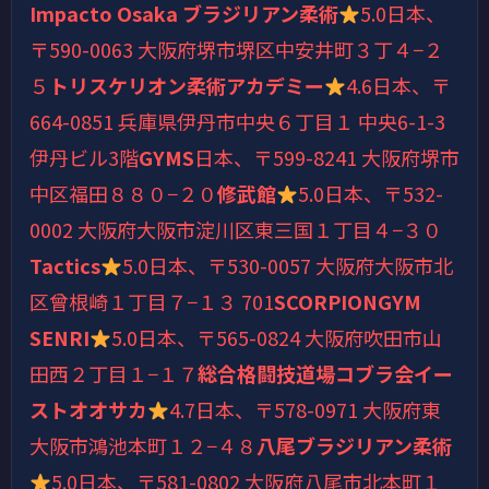
Impacto Osaka ブラジリアン柔術
5.0
日本、
〒590-0063 大阪府堺市堺区中安井町３丁４−２
５
トリスケリオン柔術アカデミー
4.6
日本、〒
664-0851 兵庫県伊丹市中央６丁目１ 中央6-1-3
伊丹ビル3階
GYMS
日本、〒599-8241 大阪府堺市
中区福田８８０−２０
修武館
5.0
日本、〒532-
0002 大阪府大阪市淀川区東三国１丁目４−３０
Tactics
5.0
日本、〒530-0057 大阪府大阪市北
区曾根崎１丁目７−１３ 701
SCORPIONGYM
SENRI
5.0
日本、〒565-0824 大阪府吹田市山
田西２丁目１−１７
総合格闘技道場コブラ会イー
ストオオサカ
4.7
日本、〒578-0971 大阪府東
大阪市鴻池本町１２−４８
八尾ブラジリアン柔術
5.0
日本、〒581-0802 大阪府八尾市北本町１