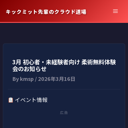
内
キックミット先輩のクラウド道場
容
を
ス
キ
ッ
プ
3月 初心者・未経験者向け 柔術無料体験
会のお知らせ
By
kmsp
/
2026年3月16日
イベント情報
広告