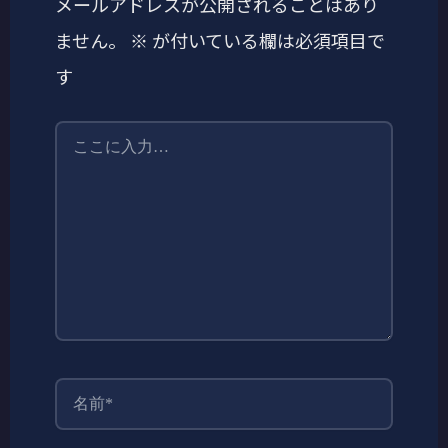
メールアドレスが公開されることはあり
ません。
※
が付いている欄は必須項目で
す
こ
こ
に
入
力…
名
前
*