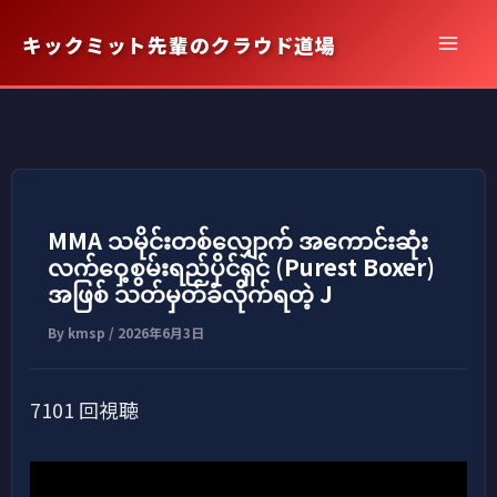
内
キックミット先輩のクラウド道場
容
を
ス
キ
ッ
プ
MMA သမိုင်းတစ်လျှောက် အကောင်းဆုံး
လက်ဝှေ့စွမ်းရည်ပိုင်ရှင် (Purest Boxer)
အဖြစ် သတ်မှတ်ခံလိုက်ရတဲ့ J
By
kmsp
/
2026年6月3日
7101 回視聴