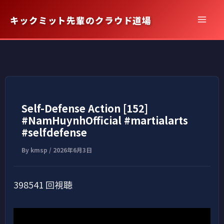
内
キックミット先輩のクラウド道場
容
を
ス
キ
ッ
プ
Self-Defense Action [152]
#NamHuynhOfficial #martialarts
#selfdefense
By
kmsp
/
2026年6月3日
398541 回視聴