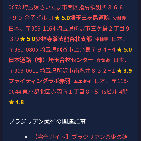
0073 埼玉県さいたま市西区指扇領別所３６６
−９０ 金子ビル 1F
★ 5.0
埼玉三ヶ島道院
少林寺
日本、〒359-1164 埼玉県所沢市三ケ島２丁目９
３９
★ 5.0
少林寺拳法熊谷北支部
日本、
少林寺
〒360-0805 埼玉県熊谷市上奈良７９４−４
★ 5.0
日本道路（株）埼玉合材センター
日本、
合気道
〒359-0011 埼玉県所沢市南永井８３２−１
★ 3.9
ファイティングラボ赤羽
日本、〒115-
ムエタイ
0044 東京都北区赤羽南１丁目８−５ Tsビル 4階
★ 4.8
ブラジリアン柔術の関連記事
【完全ガイド】ブラジリアン柔術の始