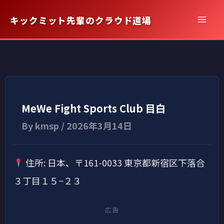
内
キックミット先輩のクラウド道場
容
を
ス
キ
ッ
プ
MeWe Fight Sports Club 目白
By
kmsp
/
2026年3月14日
住所: 日本、〒161-0033 東京都新宿区下落合
３丁目１５−２３
広告